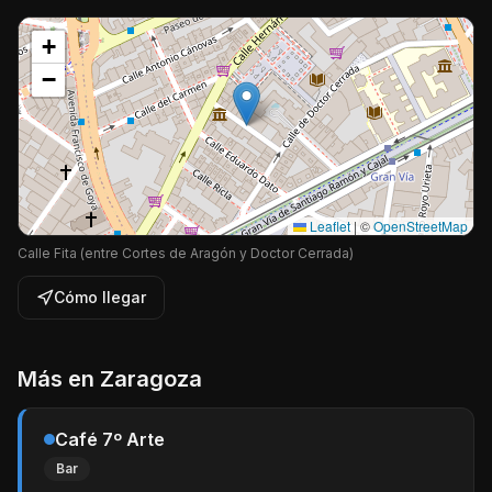
+
−
Leaflet
|
©
OpenStreetMap
Calle Fita (entre Cortes de Aragón y Doctor Cerrada)
Cómo llegar
Más en
Zaragoza
Café 7º Arte
Bar