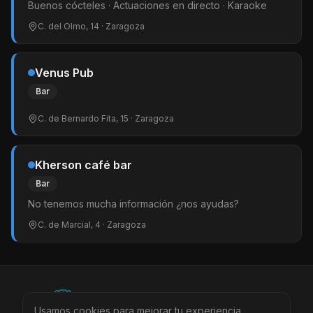
Buenos cócteles · Actuaciones en directo · Karaoke
C. del Olmo, 14
· Zaragoza
Venus Pub
Bar
C. de Bernardo Fita, 15
· Zaragoza
Kherson café bar
Bar
No tenemos mucha información ¿nos ayudas?
C. de Marcial, 4
· Zaragoza
©
2026
BEARinSPAIN. All rights reserved.
Usamos cookies para mejorar tu experiencia.
Ciudades
Locales
Agenda
Tienda
Más