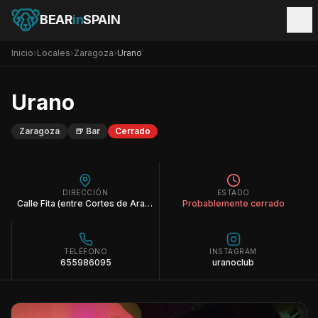
BEAR
in
SPAIN
Inicio
›
Locales
›
Zaragoza
›
Urano
Urano
Zaragoza
🍺
Bar
Cerrado
DIRECCIÓN
ESTADO
Calle Fita (entre Cortes de Aragón y Doctor Cerrada)
Probablemente cerrado
TELÉFONO
INSTAGRAM
655986095
uranoclub