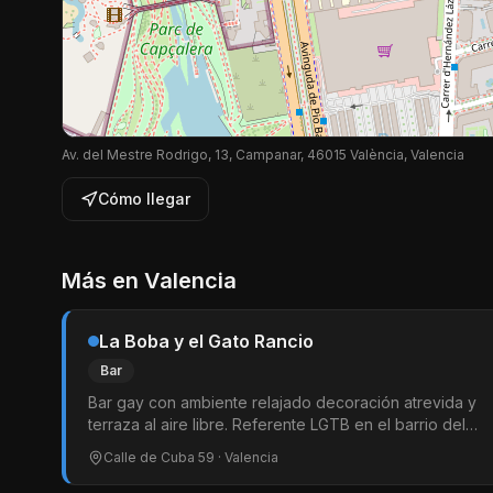
Av. del Mestre Rodrigo, 13, Campanar, 46015 València, Valencia
Cómo llegar
Más en
Valencia
La Boba y el Gato Rancio
Bar
Bar gay con ambiente relajado decoración atrevida y
terraza al aire libre. Referente LGTB en el barrio del
Carmen. Abierto todo el día ideal para picotear y
Calle de Cuba 59
· Valencia
tomar algo por la noche.