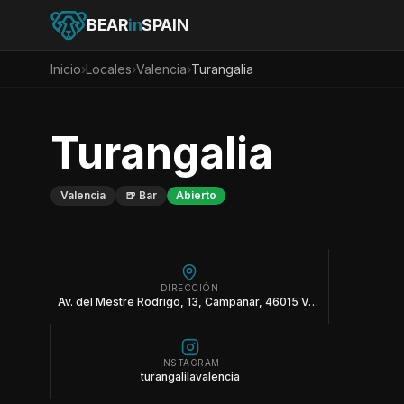
BEAR
in
SPAIN
Inicio
›
Locales
›
Valencia
›
Turangalia
Turangalia
Valencia
🍺
Bar
Abierto
DIRECCIÓN
Av. del Mestre Rodrigo, 13, Campanar, 46015 València, Valencia
INSTAGRAM
turangalilavalencia