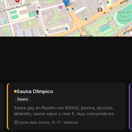
Sauna Olimpico
Sauna
Sauna gay en Ruzafa con 800m2, piscina, jacuzzis,
laberinto, sauna vapor y cine X, muy concurrida los
domingos
Carrer dels Vivons, 15-17
· Valencia