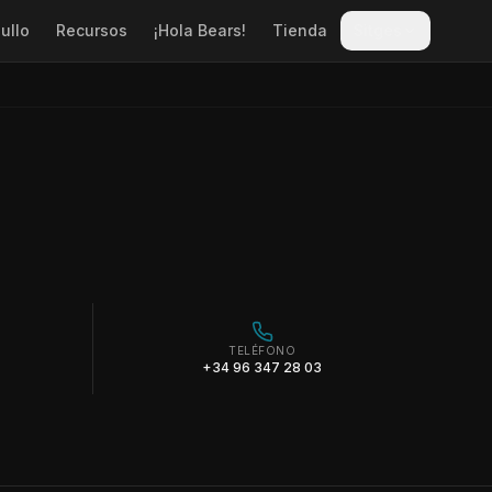
ullo
Recursos
¡Hola Bears!
Tienda
Sitges
TELÉFONO
+34 96 347 28 03