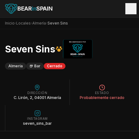
BEAR
in
SPAIN
Inicio
›
Locales
›
Almería
›
Seven Sins
Seven Sins
Almería
🍺
Bar
Cerrado
DIRECCIÓN
ESTADO
C. Lirón, 2, 04001 Almería
Probablemente cerrado
INSTAGRAM
seven_sins_bar