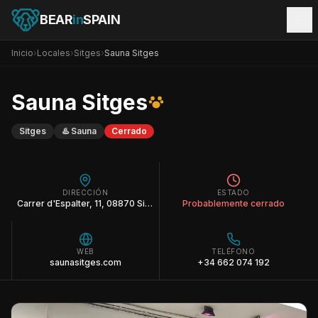
BEAR
in
SPAIN
Inicio
›
Locales
›
Sitges
›
Sauna Sitges
Sauna Sitges
Sitges
♨️
Sauna
Cerrado
DIRECCIÓN
ESTADO
Carrer d'Espalter, 11, 08870 Sitges, Barcelona
Probablemente cerrado
WEB
TELÉFONO
saunasitges.com
+34 662 074 192