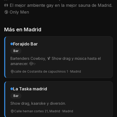
👬 El mejor ambiente gay en la mejor sauna de Madrid.
🔞 Only Men
Más en
Madrid
Forajido Bar
Bar
Bartenders Cowboy, 🍹 Show drag y música hasta el
amanecer. 🤠✨
calle de Costanilla de capuchinos 1
· Madrid
La Taska madrid
Bar
Show drag, kaaroke y diversón.
Calle hernan cortes 21, Madrid
· Madrid