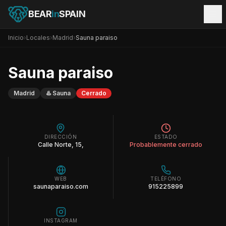
BEAR
in
SPAIN
Inicio
›
Locales
›
Madrid
›
Sauna paraiso
Sauna paraiso
Madrid
♨️
Sauna
Cerrado
DIRECCIÓN
ESTADO
Calle Norte, 15,
Probablemente cerrado
WEB
TELÉFONO
saunaparaiso.com
915225899
INSTAGRAM