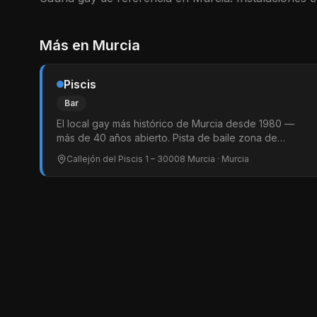
Más en
Murcia
Piscis
Bar
El local gay más histórico de Murcia desde 1980 —
más de 40 años abierto. Pista de baile zona de
cruising discreta y bar tranquilo. Shows de drag y
Callejón del Piscis 1 – 30008 Murcia
· Murcia
noches temáticas. Clientela mixta LGTBIQ+. Referente
indiscutible del ambiente gay murciano.