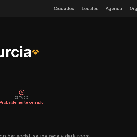
Ciudades
Locales
Agenda
Org
rcia
ESTADO
Probablemente cerrado
on bar social, sauna seca y dark room.