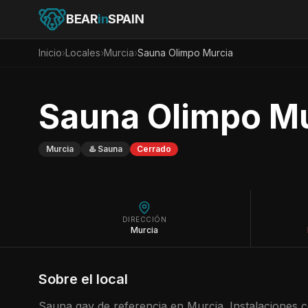
BEAR
in
SPAIN
Inicio
›
Locales
›
Murcia
›
Sauna Olimpo Murcia
Sauna Olimpo Mu
Murcia
♨️
Sauna
Cerrado
DIRECCIÓN
Murcia
Sobre el local
Sauna gay de referencia en Murcia. Instalaciones c