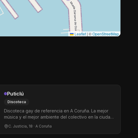
Leaflet
|
©
OpenStreetMap
Puticlú
Discoteca
Discoteca gay de referencia en A Coruña. La mejor
música y el mejor ambiente del colectivo en la ciudad.
Pista de baile que se pone especialmente animada a
C. Justicia, 18
· A Coruña
partir de las 2:30. Abierta todos los días.