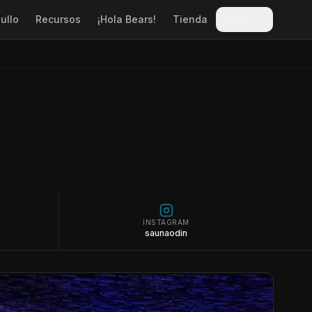
ullo
Recursos
¡Hola Bears!
Tienda
Sitges
INSTAGRAM
saunaodin