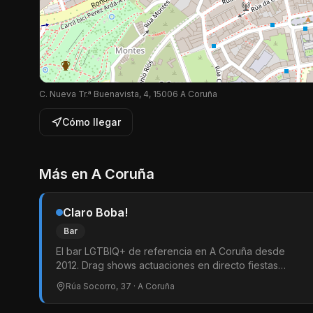
C. Nueva Tr.ª Buenavista, 4, 15006 A Coruña
Cómo llegar
Más en
A Coruña
Claro Boba!
Bar
El bar LGTBIQ+ de referencia en A Coruña desde
2012. Drag shows actuaciones en directo fiestas
temáticas y música de todos los estilos. Entrada libre y
Rúa Socorro, 37
· A Coruña
ropero gratuito. Ambiente abierto a todo el público en
la zona de Orzán. Más de 14 años siendo el corazón