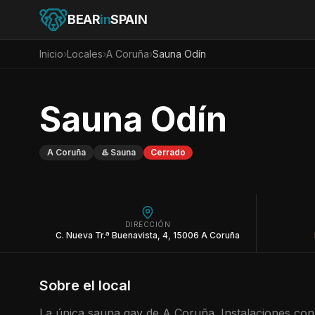
BEAR
in
SPAIN
Inicio
›
Locales
›
A Coruña
›
Sauna Odín
Sauna Odín
A Coruña
♨️
Sauna
Cerrado
DIRECCIÓN
C. Nueva Tr.ª Buenavista, 4, 15006 A Coruña
Sobre el local
La única sauna gay de A Coruña. Instalaciones co