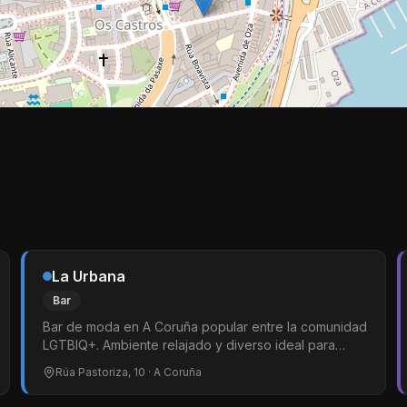
La Urbana
Bar
Bar de moda en A Coruña popular entre la comunidad
LGTBIQ+. Ambiente relajado y diverso ideal para
tomar algo con calma y conocer gente. Uno de los
Rúa Pastoriza, 10
· A Coruña
locales de referencia gay-friendly de la ciudad
situado en el centro.