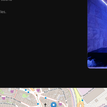
o
les.