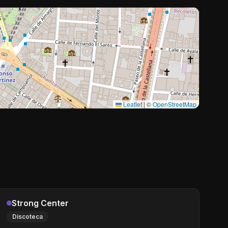
Leaflet
|
©
OpenStreetMap
Strong Center
Discoteca