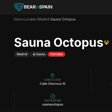
BEAR
in
SPAIN
Inicio
›
Locales
›
Madrid
›
Sauna Octopus
Sauna Octopus
Madrid
♨️
Sauna
Cerrado
DIRECCIÓN
Calle Churruca 10
INSTAGRAM
saunaoctopus