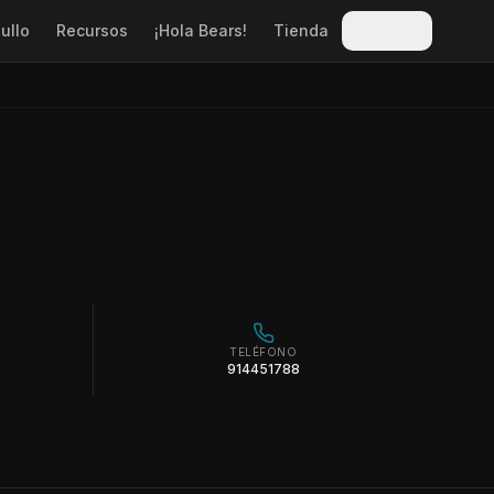
ullo
Recursos
¡Hola Bears!
Tienda
Sitges
TELÉFONO
914451788