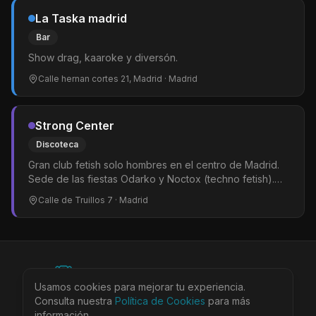
La Taska madrid
Bar
Show drag, kaaroke y diversón.
Calle hernan cortes 21, Madrid
· Madrid
Strong Center
Discoteca
Gran club fetish solo hombres en el centro de Madrid.
Sede de las fiestas Odarko y Noctox (techno fetish).
Pista de baile y amplias zonas de cruising y juego. El
Calle de Truillos 7
· Madrid
ambiente arranca pasadas las 02:00.
©
2026
BEARinSPAIN. All rights reserved.
Usamos cookies para mejorar tu experiencia.
Ciudades
Locales
Agenda
Tienda
Más
Consulta nuestra
Política de Cookies
para más
Aviso Legal
Privacidad
Cookies
Términos
@bearinspain
información.