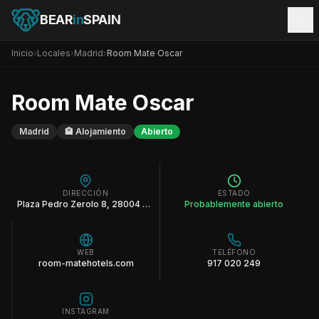
BEAR
in
SPAIN
Inicio
›
Locales
›
Madrid
›
Room Mate Oscar
Room Mate Oscar
Madrid
🏨
Alojamiento
Abierto
DIRECCIÓN
ESTADO
Plaza Pedro Zerolo 8, 28004 Madrid España
Probablemente abierto
WEB
TELÉFONO
room-matehotels.com
917 020 249
INSTAGRAM