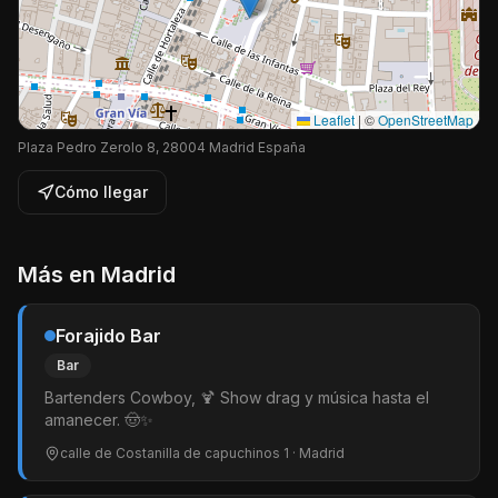
Leaflet
|
©
OpenStreetMap
Plaza Pedro Zerolo 8, 28004 Madrid España
Cómo llegar
Más en
Madrid
Forajido Bar
Bar
Bartenders Cowboy, 🍹 Show drag y música hasta el
amanecer. 🤠✨
calle de Costanilla de capuchinos 1
· Madrid