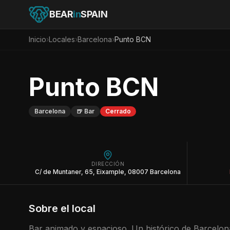
BEAR
in
SPAIN
Inicio
›
Locales
›
Barcelona
›
Punto BCN
Punto BCN
Barcelona
🍺
Bar
Cerrado
DIRECCIÓN
C/ de Muntaner, 65, Eixample, 08007 Barcelona
Sobre el local
Bar animado y espacioso. Un histórico de Barcelon