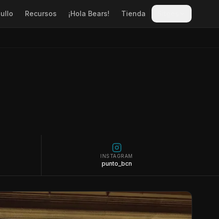
ullo
Recursos
¡Hola Bears!
Tienda
Sitges
INSTAGRAM
punto_bcn