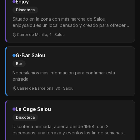
Enjoy
Discoteca
Situado en la zona con más marcha de Salou,
enjoysalou es un local pensado y creado para ofrecer a
su público la máxima diversión y comodidad.
Carrer de Murillo, 4
· Salou
G-Bar Salou
Bar
Necesitamos más información para confirmar esta
entrada.
Carrer de Barcelona, 30
· Salou
La Cage Salou
Discoteca
Discoteca animada, abierta desde 1968, con 2
escenarios, una terraza y eventos los fin de semanas
con DJs de varios géneros. No tenemos muchos datos