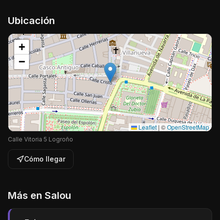
Ubicación
+
−
Leaflet
|
©
OpenStreetMap
Calle Vitoria 5 Logroño
Cómo llegar
Más en
Salou