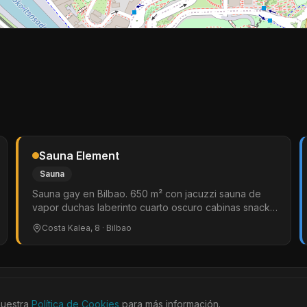
Sauna Element
Sauna
Sauna gay en Bilbao. 650 m² con jacuzzi sauna de
vapor duchas laberinto cuarto oscuro cabinas snack
bar y solarium. Ambiente relajado y acogedor. Popular
Costa Kalea, 8
· Bilbao
para noches de osos y eventos fetish. Solo hombres.
ocales
Agenda
Tienda
Sitges Meeting
Bears Week
Sobre
FAQs
Contact
nuestra
Política de Cookies
para más información.