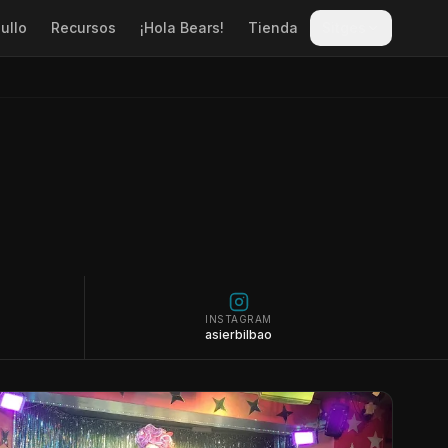
ullo
Recursos
¡Hola Bears!
Tienda
Sitges
INSTAGRAM
asierbilbao