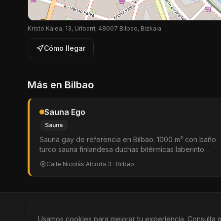
Kristo Kalea, 13, Uribarri, 48007 Bilbao, Bizkaia
Cómo llegar
Más en
Bilbao
Sauna Ego
Sauna
Sauna gay de referencia en Bilbao. 1000 m² con baño
turco sauna finlandesa duchas bitérmicas laberinto
amplio zona hard glory holes slings sala de vídeo
Calle Nicolás Alcorta 3
· Bilbao
cuarto oscuro solarium internet gratis y pub. Reparto
gratuito de preservativos y lubricantes. Solo hombres.
©
2026
BEARinSPAIN. All rights reserved.
Ciudades
L
Usamos cookies para mejorar tu experiencia. Consulta 