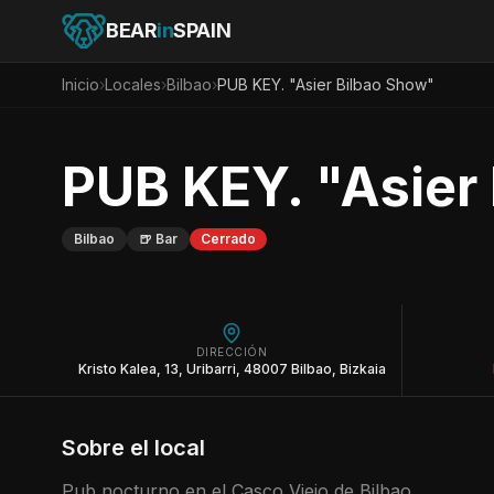
BEAR
in
SPAIN
Inicio
›
Locales
›
Bilbao
›
PUB KEY. "Asier Bilbao Show"
PUB KEY. "Asier
Bilbao
🍺
Bar
Cerrado
DIRECCIÓN
Kristo Kalea, 13, Uribarri, 48007 Bilbao, Bizkaia
Sobre el local
Pub nocturno en el Casco Viejo de Bilbao