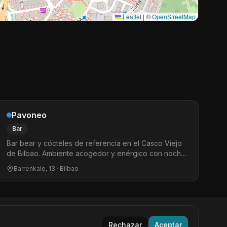
Leaflet
|
©
OpenStreetMap
Pavoneo
Bar
Bar bear y cócteles de referencia en el Casco Viejo
de Bilbao. Ambiente acogedor y enérgico con noches
temáticas, bingo drag y DJs. El punto de encuentro
Barrenkale, 13
· Bilbao
LGTBIQ+ de Barrenkale.
o
@bearinspain
Aviso Legal
Privacidad
Cookies
Términos
Rechazar
Aceptar