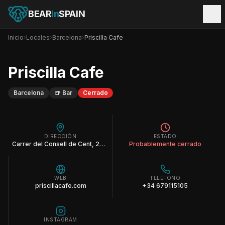
BEAR
in
SPAIN
Inicio
›
Locales
›
Barcelona
›
Priscilla Cafe
Priscilla Cafe
Barcelona
🍺
Bar
Cerrado
DIRECCIÓN
ESTADO
Carrer del Consell de Cent, 273, Eixample, 08011 Barcelona
Probablemente cerrado
WEB
TELÉFONO
priscillacafe.com
+34 679115105
INSTAGRAM