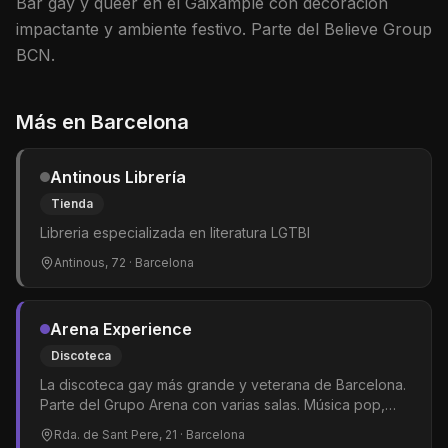
Bar gay y queer en el Gaixample con decoración
impactante y ambiente festivo. Parte del Believe Group
BCN.
Más en
Barcelona
Antinous Librería
Tienda
Libreria especializada en literatura LGTBI
Antinous, 72
· Barcelona
Arena Experience
Discoteca
La discoteca gay más grande y veterana de Barcelona.
Parte del Grupo Arena con varias salas. Música pop,
dance y hits del momento. Shows de drag queens y
Rda. de Sant Pere, 21
· Barcelona
gogós. El epicentro del clubbing LGTBIQ+ en la ciudad.