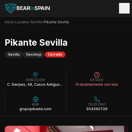
BEAR
in
SPAIN
Inicio
›
Locales
›
Sevilla
›
Pikante Sevilla
Pikante Sevilla
Sevilla
Sexshop
Cerrado
DIRECCIÓN
ESTADO
C. Sierpes, 48, Casco Antiguo, 41004 Sevilla
Probablemente cerrado
WEB
TELÉFONO
grupopikante.com
954560729