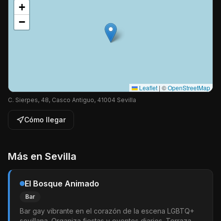
+
−
Leaflet
|
©
OpenStreetMap
C. Sierpes, 48, Casco Antiguo, 41004 Sevilla
Cómo llegar
Más en
Sevilla
El Bosque Animado
Bar
Bar gay vibrante en el corazón de la escena LGBTQ+
sevillana. Organiza fiestas y eventos diarios. Terraza