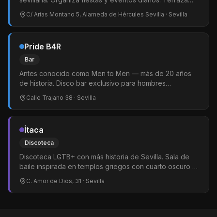
animada especialmente los viernes y sábados.
C/ Arias Montano 5, Alameda de Hércules Sevilla
· Sevilla
Pride B4R
Bar
Antes conocido como Men to Men — más de 20 años
de historia. Disco bar exclusivo para hombres
especialmente osos. Pista de baile cabinas privadas y
Calle Trajano 38
· Sevilla
shows de drag de jueves a sábado. El local bear de
referencia de Sevilla. Entreda por Delgado, 1, 41002
Sevilla
Ítaca
Discoteca
Discoteca LGTB+ con más historia de Sevilla. Sala de
baile inspirada en templos griegos con cuarto oscuro en
planta superior. Los viernes fiesta SissyPop con DJs y
C. Amor de Dios, 31
· Sevilla
shows drag. Ambiente más oscuro e íntimo.