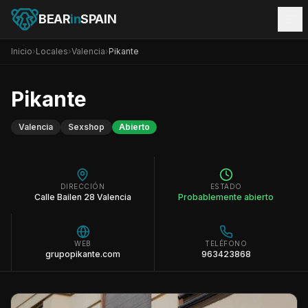
BEAR
in
SPAIN
Inicio
›
Locales
›
Valencia
›
Pikante
Pikante
Valencia
Sexshop
Abierto
DIRECCIÓN
ESTADO
Calle Bailen 28 Valencia
Probablemente abierto
WEB
TELÉFONO
grupopikante.com
963423868