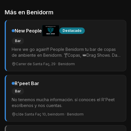
Más en
Benidorm
New People
Destacado
Bar
Here we go again!!! People Benidorm tu bar de copas
de ambiente en Benidorm. 🍸Copas, 👑Drag Shows. Dark
Room. New People Benidorm, más de 100 m2 para
Carrer de Santa Faç, 29
· Benidorm
pasartelo bien. Espectáculos de las mejores Drags. Un
gran cuarto oscuro con pantalla de video.
R'peet Bar
Bar
No tenemos mucha información. sí conoces el R'Peet
escríbenos y nos cuentas.
c/de Santa Faç 10, beindorm
· Benidorm