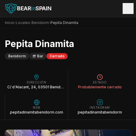
BEAR
in
SPAIN
Inicio
›
Locales
›
Benidorm
›
Pepita Dinamita
Pepita Dinamita
Benidorm
🍺
Bar
Cerrado
DIRECCIÓN
ESTADO
C/ d'Alacant, 24, 03501 Benidorm, Alicante
Probablemente cerrado
WEB
INSTAGRAM
pepitadinamitabenidorm.com
pepitadinamitabenidorm