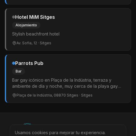
Hotel MiM Sitges
Alojamiento
Stylish beachfront hotel
Av. Sofia, 12
· Sitges
Parrots Pub
Bar
Bar gay icónico en Plaça de la Indústria, terraza y
ambiente de día y noche, muy cerca de la playa gay
principal.
Plaça de la Indústria, 08870 Sitges
· Sitges
©
2026
BEARinSPAIN. All rights reserved.
Usamos cookies para mejorar tu experiencia.
Ciudades
Locales
Agenda
Tienda
Más