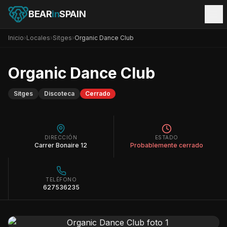
BEAR
in
SPAIN
Inicio
›
Locales
›
Sitges
›
Organic Dance Club
Organic Dance Club
Sitges
Discoteca
Cerrado
DIRECCIÓN
ESTADO
Carrer Bonaire 12
Probablemente cerrado
TELÉFONO
627536235