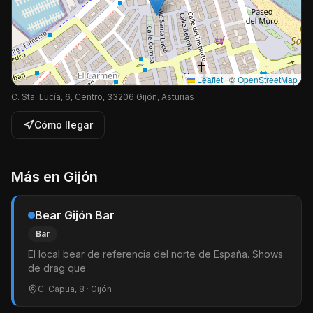
Leaflet
|
©
OpenStreetMap
C. Sta. Lucía, 6, Centro, 33206 Gijón, Asturias
Cómo llegar
Más en
Gijón
Bear Gijón Bar
Bar
El local bear de referencia del norte de España. Shows
de drag que
C. Capua, 8
· Gijón