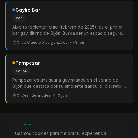
Gaylic Bar
Bar
Abierto recientemente (febrero de 2025), es el primer
bar gay diurno de Gijón. Busca ser un espacio seguro
para el encuentro y la socialización en un ambiente
C. de Claudio Alvargonzález, 4
· Gijón
relajado fuera del horario nocturno habitual.
Pampezar
Sauna
Pampezar es una sauna gay situada en el centro de
Gijón que destaca por su ambiente tranquilo, discreto y
bien cuidado. El local ofrece unas instalaciones amplias
C. Cean Bermúdez, 7
· Gijón
y limpias que incluyen sauna seca, baño de vapor,
jacuzzi, cabinas privadas, cuarto oscuro y varias zonas
de relax.
©
2026
BEARinSPAIN. All rights reserved.
Usamos cookies para mejorar tu experiencia.
Ciudades
Locales
Agenda
Tienda
Más