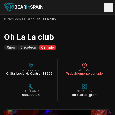
BEAR
in
SPAIN
Inicio
›
Locales
›
Gijón
›
Oh La La club
Oh La La club
Gijón
Discoteca
Cerrado
DIRECCIÓN
ESTADO
C. Sta. Lucía, 6, Centro, 33206 Gijón, Asturias
Probablemente cerrado
TELÉFONO
INSTAGRAM
655200134
ohlalaclub_gijon