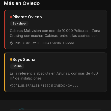
Más en
Oviedo
Pikante Oviedo
Sexshop
Cabinas Multivision con mas de 10.000 Peliculas - Zona
Cruising con muchas Cabinas, entre ellas cabinas con
Glory Hole, cabinas con cama, cabinas individuales,
Calle Gil de Jaz 3 33004 Oviedo
· Oviedo
zonas oscuras
Boys Sauna
Sauna
Es la referencia absoluta en Asturias, con más de 400
m² de instalaciones
C/. LUIS BRAILLE Nº 1 33011 OVIEDO
· Oviedo
©
2026
BEARinSPAIN. All rights reserved.