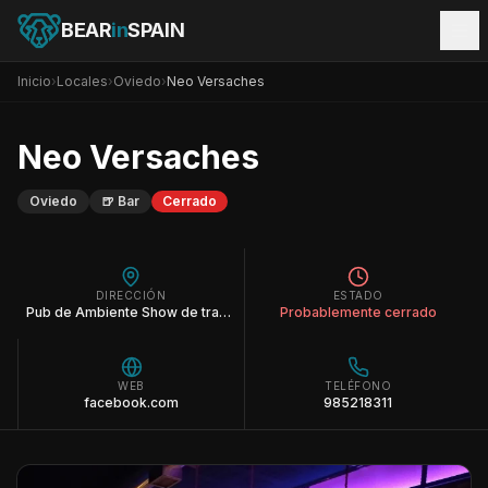
BEAR
in
SPAIN
Inicio
›
Locales
›
Oviedo
›
Neo Versaches
Neo Versaches
Oviedo
🍺
Bar
Cerrado
DIRECCIÓN
ESTADO
Pub de Ambiente Show de transformismo y musica y publico variado,dark room
Probablemente cerrado
WEB
TELÉFONO
facebook.com
985218311