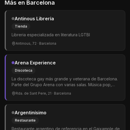
Más en
Barcelona
Antinous Librería
Tienda
Libreria especializada en literatura LGTBI
Antinous, 72
· Barcelona
Arena Experience
Discoteca
La discoteca gay más grande y veterana de Barcelona.
Parte del Grupo Arena con varias salas. Música pop,
dance y hits del momento. Shows de drag queens y
Rda. de Sant Pere, 21
· Barcelona
gogós. El epicentro del clubbing LGTBIQ+ en la ciudad.
Argentinísimo
Restaurante
Restaurante argentino de referencia en el Gaixample de