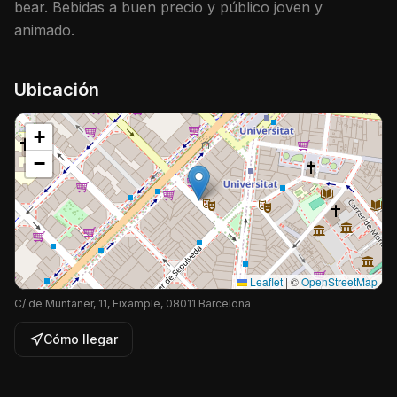
bear. Bebidas a buen precio y público joven y
animado.
Ubicación
+
−
Leaflet
|
©
OpenStreetMap
C/ de Muntaner, 11, Eixample, 08011 Barcelona
Cómo llegar