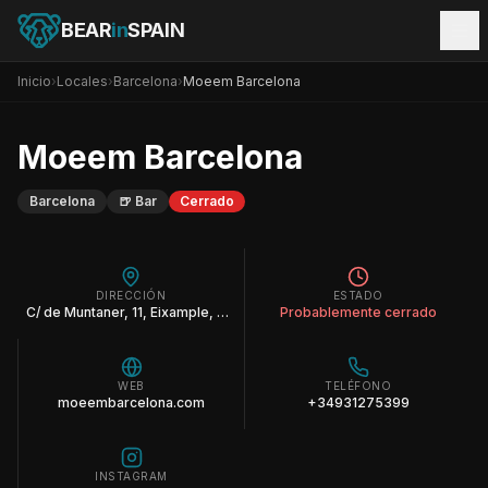
BEAR
in
SPAIN
Inicio
›
Locales
›
Barcelona
›
Moeem Barcelona
Moeem Barcelona
Barcelona
🍺
Bar
Cerrado
DIRECCIÓN
ESTADO
C/ de Muntaner, 11, Eixample, 08011 Barcelona
Probablemente cerrado
WEB
TELÉFONO
moeembarcelona.com
+34931275399
INSTAGRAM