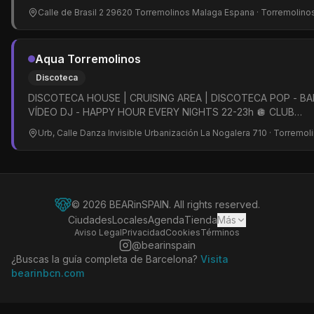
Calle de Brasil 2 29620 Torremolinos Malaga Espana
· Torremolino
Aqua Torremolinos
Discoteca
DISCOTECA HOUSE | CRUISING AREA | DISCOTECA POP - BA
VÍDEO DJ - HAPPY HOUR EVERY NIGHTS 22-23h 🪩 CLUB
DISCO@aquaemporiooficial
Urb, Calle Danza Invisible Urbanización La Nogalera 710
· Torremol
©
2026
BEARinSPAIN. All rights reserved.
Ciudades
Locales
Agenda
Tienda
Más
Aviso Legal
Privacidad
Cookies
Términos
@bearinspain
¿Buscas la guía completa de Barcelona?
Visita
bearinbcn.com