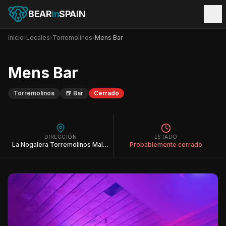
BEAR
in
SPAIN
Inicio
›
Locales
›
Torremolinos
›
Mens Bar
Mens Bar
Torremolinos
🍺
Bar
Cerrado
DIRECCIÓN
ESTADO
La Nogalera Torremolinos Malaga España
Probablemente cerrado