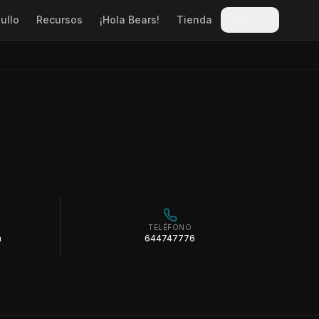
ullo
Recursos
¡Hola Bears!
Tienda
Sitges
TELÉFONO
m
644747776