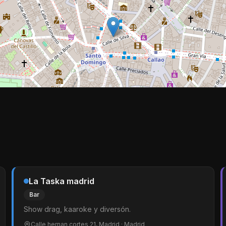
La Taska madrid
Bar
Show drag, kaaroke y diversón.
Calle hernan cortes 21, Madrid
· Madrid