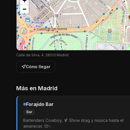
+
−
Calle de Silva, 4. 28013 Madrid
Cómo llegar
Más en
Madrid
Forajido Bar
Bar
Bartenders Cowboy, 🍹 Show drag y música hasta el
amanecer. 🤠✨