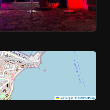
Leaflet
|
©
OpenStreetMap