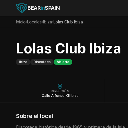
BEAR
in
SPAIN
Inicio
›
Locales
›
Ibiza
›
Lolas Club Ibiza
Lolas Club Ibiza
Ibiza
Discoteca
Abierto
DIRECCIÓN
Calle Alfonso XII Ibiza
Sobre el local
Discoteca histórica desde 1965 y primera de la isla