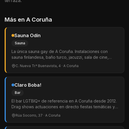
terraza.
Más en
A Coruña
Sauna Odín
Sauna
La única sauna gay de A Coruña. Instalaciones con
sauna finlandesa, baño turco, jacuzzi, sala de cine,
cuarto oscuro y bar. Ambiente acogedor y precios
C. Nueva Tr.ª Buenavista, 4
· A Coruña
accesibles. La referencia LGTBIQ+ de Galicia.
Claro Boba!
Bar
El bar LGTBIQ+ de referencia en A Coruña desde 2012.
Drag shows actuaciones en directo fiestas temáticas y
música de todos los estilos. Entrada libre y ropero
Rúa Socorro, 37
· A Coruña
gratuito. Ambiente abierto a todo el público en la zona
de Orzán. Más de 14 años siendo el corazón del