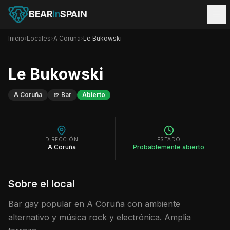
BEAR
in
SPAIN
Inicio
›
Locales
›
A Coruña
›
Le Bukowski
Le Bukowski
A Coruña
🍺
Bar
Abierto
DIRECCIÓN
ESTADO
A Coruña
Probablemente abierto
Sobre el local
Bar gay popular en A Coruña con ambiente
alternativo y música rock y electrónica. Amplia