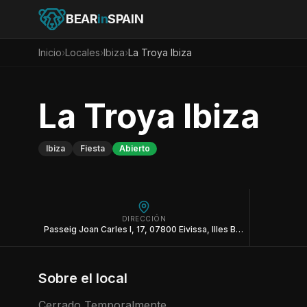
BEAR
in
SPAIN
Inicio
›
Locales
›
Ibiza
›
La Troya Ibiza
La Troya Ibiza
Ibiza
Fiesta
Abierto
DIRECCIÓN
Passeig Joan Carles I, 17, 07800 Eivissa, Illes Balears
Sobre el local
Cerrado Temporalmente.