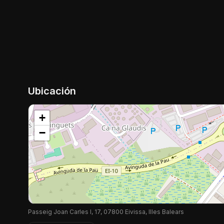
Ubicación
+
−
Passeig Joan Carles I, 17, 07800 Eivissa, Illes Balears