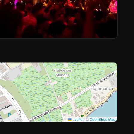
Leaflet
|
©
OpenStreetMap