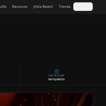
ullo
Recursos
¡Hola Bears!
Tienda
Sitges
INSTAGRAM
latroyaibiza