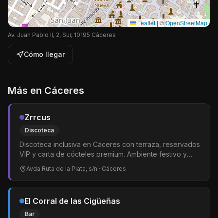
Leaflet
|
©
OpenStreetMap
Av. Juan Pablo II, 2, Sur, 10195 Cáceres
Cómo llegar
Más en
Cáceres
Zrrcus
Discoteca
Discoteca inclusiva en Cáceres con terraza, reservados
VIP y carta de cócteles premium. Ambiente festivo y
abierto para la comunidad LGTBIQ+.
Avda Ruta de la Plata, s/n
· Cáceres
El Corral de las Cigüeñas
Bar