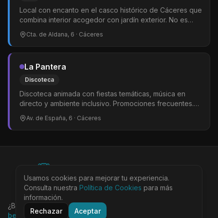
Local con encanto en el casco histórico de Cáceres que
combina interior acogedor con jardín exterior. No es
exclusivamente gay pero la comunidad LGTBIQ+ lo ha
Cta. de Aldana, 6
· Cáceres
hecho suyo. Conciertos al aire libre y ambiente diverso
e inclusivo. Uno de los pocos referentes estables del
colectivo en la ciudad.
La Pantera
Discoteca
Discoteca animada con fiestas temáticas, música en
directo y ambiente inclusivo. Promociones frecuentes.
Punto de referencia de la noche cacereña.
Av. de España, 6
· Cáceres
©
2026
BEARinSPAIN. All rights reserved.
Usamos cookies para mejorar tu experiencia.
Ciudades
Locales
Agenda
Tienda
Más
Consulta nuestra
Aviso Legal
Política de Cookies
Privacidad
Cookies
Términos
para más
@bearinspain
información.
¿Buscas la guía completa de Barcelona?
Visita
Rechazar
Aceptar
bearinbcn.com