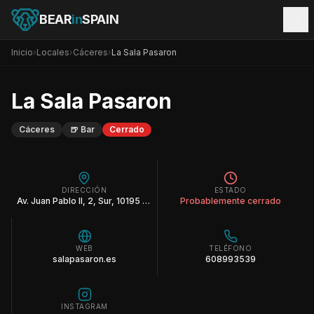
BEAR
in
SPAIN
Inicio
›
Locales
›
Cáceres
›
La Sala Pasaron
La Sala Pasaron
Cáceres
🍺
Bar
Cerrado
DIRECCIÓN
ESTADO
Av. Juan Pablo II, 2, Sur, 10195 Cáceres
Probablemente cerrado
WEB
TELÉFONO
salapasaron.es
608993539
INSTAGRAM