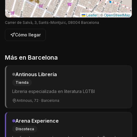
Leaflet
|
©
OpenStreetMap
Carrer de Salvà, 3, Sants-Montjuïc, 08004 Barcelona
Cómo llegar
Más en
Barcelona
Antinous Librería
Tienda
Libreria especializada en literatura LGTBI
Antinous, 72
· Barcelona
Arena Experience
Discoteca