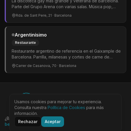
La discoteca gay más grande y veterana de Barcelona.
Parte del Grupo Arena con varias salas. Música pop,
dance y hits del momento. Shows de drag queens y
Rda. de Sant Pere, 21
· Barcelona
gogós. El epicentro del clubbing LGTBIQ+ en la ciudad.
Argentinísimo
Restaurante
Restaurante argentino de referencia en el Gaixample de
Barcelona. Parrilla, milanesas y cortes de carne de
calidad en un ambiente informal y acogedor. Muy
Carrer de Casanova, 70
· Barcelona
popular entre la comunidad LGTBIQ+ del barrio. Uno de
esos sitios donde siempre hay buen ambiente y la gente
repite.
©
2026
BEARinSPAIN. All rights reserved.
Usamos cookies para mejorar tu experiencia.
Ciudades
Locales
Agenda
Tienda
Más
Consulta nuestra
Aviso Legal
Política de Cookies
Privacidad
Cookies
Términos
para más
@bearinspain
información.
¿Buscas la guía completa de Barcelona?
Visita
Rechazar
Aceptar
bearinbcn.com