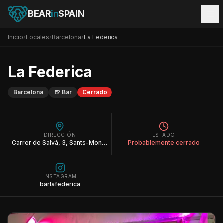
BEAR
in
SPAIN
Inicio
›
Locales
›
Barcelona
›
La Federica
La Federica
Barcelona
🍺
Bar
Cerrado
DIRECCIÓN
ESTADO
Carrer de Salvà, 3, Sants-Montjuïc, 08004 Barcelona
Probablemente cerrado
INSTAGRAM
barlafederica