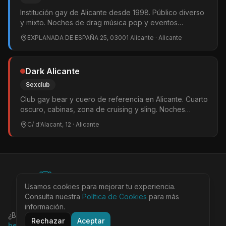
Institución gay de Alicante desde 1998. Público diverso
y mixto. Noches de drag música pop y eventos
especiales. Encuentro LGTBIQ+ en inglés los jueves.
EXPLANADA DE ESPAÑA 25, 03001 Alicante
· Alicante
Dos terrazas en la Explanada.
Dark Alicante
Sexclub
Club gay bear y cuero de referencia en Alicante. Cuarto
oscuro, cabinas, zona de cruising y sling. Noches
temáticas Underwear los viernes alternos. Ambiente
C/ d'Alacant, 12
· Alicante
para bears, admirers y cuero. Solo hombres.
©
2026
BEARinSPAIN. All rights reserved.
Usamos cookies para mejorar tu experiencia.
Ciudades
Locales
Agenda
Tienda
Más
Consulta nuestra
Aviso Legal
Política de Cookies
Privacidad
Cookies
Términos
para más
@bearinspain
información.
¿Buscas la guía completa de Barcelona?
Visita
Rechazar
Aceptar
bearinbcn.com