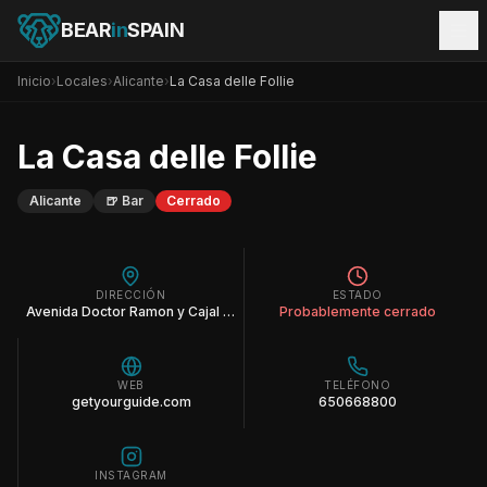
BEAR
in
SPAIN
Inicio
›
Locales
›
Alicante
›
La Casa delle Follie
La Casa delle Follie
Alicante
🍺
Bar
Cerrado
DIRECCIÓN
ESTADO
Avenida Doctor Ramon y Cajal 9, Alicante, Spain 03003
Probablemente cerrado
WEB
TELÉFONO
getyourguide.com
650668800
INSTAGRAM