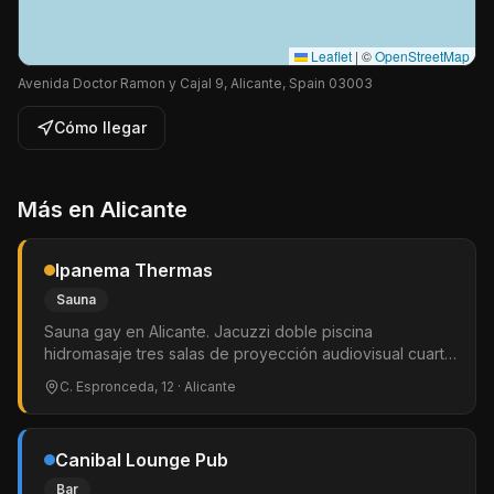
Leaflet
|
©
OpenStreetMap
Avenida Doctor Ramon y Cajal 9, Alicante, Spain 03003
Cómo llegar
Más en
Alicante
Ipanema Thermas
Sauna
Sauna gay en Alicante. Jacuzzi doble piscina
hidromasaje tres salas de proyección audiovisual cuarto
oscuro sauna finlandesa sauna de vapor y café-bar.
C. Espronceda, 12
· Alicante
Exclusivamente masculina.
Canibal Lounge Pub
Bar