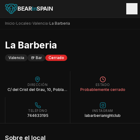
BEAR
in
SPAIN
Inicio
›
Locales
›
Valencia
›
La Barberia
La Barberia
Valencia
🍺
Bar
Cerrado
DIRECCIÓN
ESTADO
C/ del Crist del Grau, 10, Poblats Marítims, 46011 València, Valencia
Probablemente cerrado
TELÉFONO
INSTAGRAM
744633195
labarberianightclub
Sobre el local