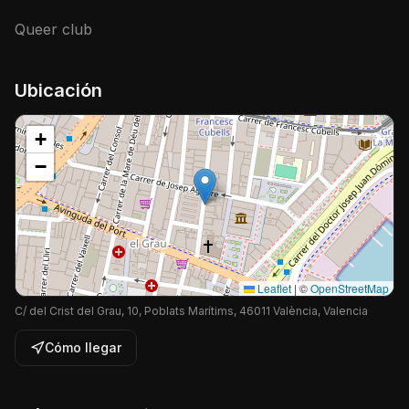
Queer club
Ubicación
+
−
Leaflet
|
©
OpenStreetMap
C/ del Crist del Grau, 10, Poblats Marítims, 46011 València, Valencia
Cómo llegar