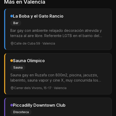
Más en
Valencia
La Boba y el Gato Rancio
Bar
Bar gay con ambiente relajado decoración atrevida y
terraza al aire libre. Referente LGTB en el barrio del
Carmen. Abierto todo el día ideal para picotear y tomar
Calle de Cuba 59
· Valencia
algo por la noche.
Sauna Olimpico
Sauna
Sauna gay en Ruzafa con 800m2, piscina, jacuzzis,
laberinto, sauna vapor y cine X, muy concurrida los
domingos
Carrer dels Vivons, 15-17
· Valencia
Piccadilly Downtown Club
Discoteca