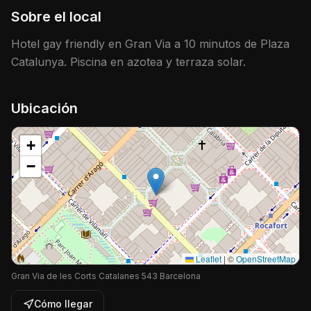
Sobre el local
Hotel gay friendly en Gran Via a 10 minutos de Plaza
Catalunya. Piscina en azotea y terraza solar.
Ubicación
+
−
Leaflet
|
©
OpenStreetMap
Gran Via de les Corts Catalanes 543 Barcelona
Cómo llegar