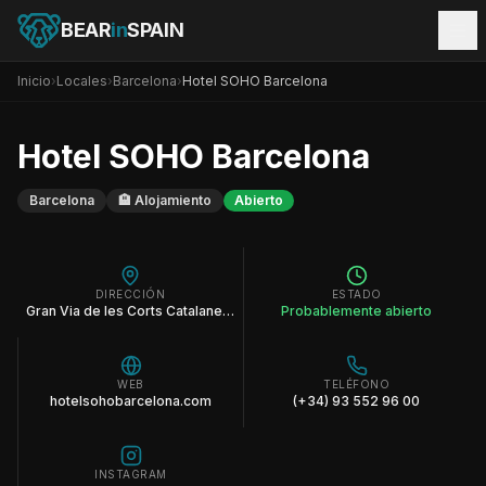
BEAR
in
SPAIN
Inicio
›
Locales
›
Barcelona
›
Hotel SOHO Barcelona
Hotel SOHO Barcelona
Barcelona
🏨
Alojamiento
Abierto
DIRECCIÓN
ESTADO
Gran Via de les Corts Catalanes 543 Barcelona
Probablemente abierto
WEB
TELÉFONO
hotelsohobarcelona.com
(+34) 93 552 96 00
INSTAGRAM