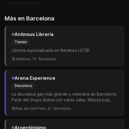
Más en
Barcelona
Antinous Librería
Tienda
Libreria especializada en literatura LGTBI
Antinous, 72
· Barcelona
Arena Experience
Discoteca
La discoteca gay más grande y veterana de Barcelona.
Parte del Grupo Arena con varias salas. Música pop,
dance y hits del momento. Shows de drag queens y
Rda. de Sant Pere, 21
· Barcelona
gogós. El epicentro del clubbing LGTBIQ+ en la ciudad.
Argentinísimo