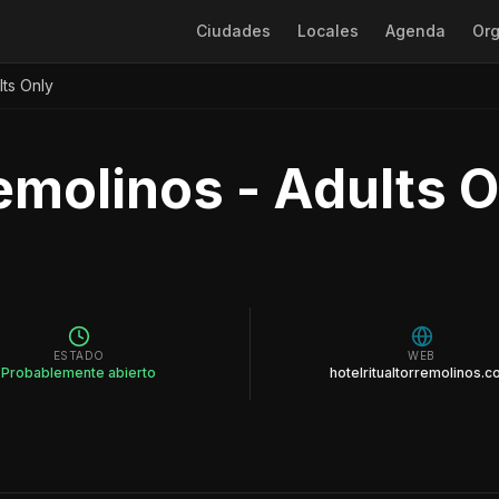
Ciudades
Locales
Agenda
Org
lts Only
remolinos - Adults 
ESTADO
WEB
Probablemente abierto
hotelritualtorremolinos.