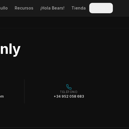
ullo
Recursos
¡Hola Bears!
Tienda
Sitges
Only
TELÉFONO
com
+34 952 058 683