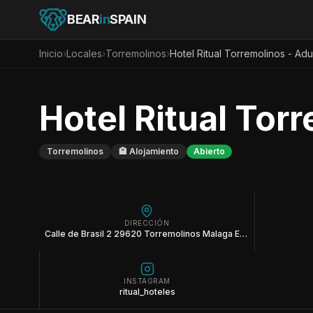
BEAR
in
SPAIN
Inicio
›
Locales
›
Torremolinos
›
Hotel Ritual Torremolinos - Adu
Hotel Ritual Tor
Torremolinos
🏨
Alojamiento
Abierto
DIRECCIÓN
Calle de Brasil 2 29620 Torremolinos Malaga Espana
INSTAGRAM
ritual_hoteles