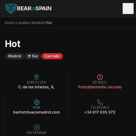
BEAR
in
SPAIN
Inicio
›
Locales
›
Madrid
›
Hot
Hot
Madrid
🍺
Bar
Cerrado
DIRECCIÓN
ESTADO
C. de las Infantas, 9,
Probablemente cerrado
WEB
TELÉFONO
barhotchuecamadrid.com
+34 617 635 372
INSTAGRAM