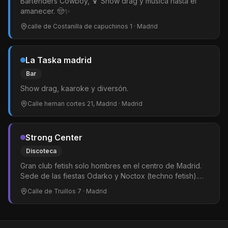
Bartenders Cowboy, 🍹 Show drag y música hasta el
amanecer. 🤠✨
calle de Costanilla de capuchinos 1
· Madrid
La Taska madrid
Bar
Show drag, kaaroke y diversón.
Calle hernan cortes 21, Madrid
· Madrid
Strong Center
Discoteca
Gran club fetish solo hombres en el centro de Madrid.
Sede de las fiestas Odarko y Noctox (techno fetish).
Pista de baile y amplias zonas de cruising y juego. El
Calle de Truillos 7
· Madrid
ambiente arranca pasadas las 02:00.