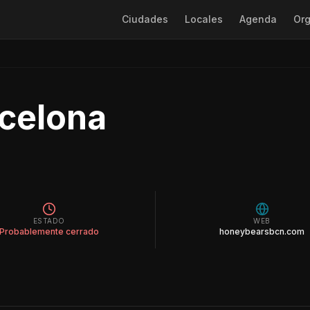
Ciudades
Locales
Agenda
Org
celona
ESTADO
WEB
Probablemente cerrado
honeybearsbcn.com