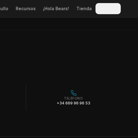
ullo
Recursos
¡Hola Bears!
Tienda
Sitges
TELÉFONO
+34 669 96 96 53