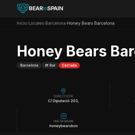
BEAR
in
SPAIN
Inicio
›
Locales
›
Barcelona
›
Honey Bears Barcelona
Honey Bears Bar
Barcelona
🍺
Bar
Cerrado
DIRECCIÓN
C/ Diputació 203,
INSTAGRAM
honeybearsbcn