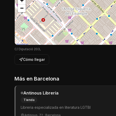
+
−
C/ Diputació 203,
Cómo llegar
Más en
Barcelona
Antinous Librería
Tienda
Libreria especializada en literatura LGTBI
Antinous, 72
· Barcelona