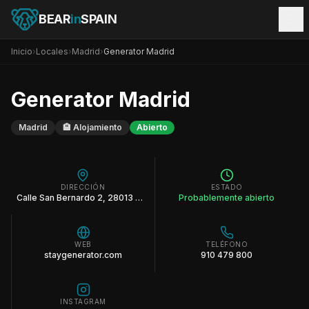
BEAR
in
SPAIN
Inicio
›
Locales
›
Madrid
›
Generator Madrid
Generator Madrid
Madrid
🏨
Alojamiento
Abierto
DIRECCIÓN
ESTADO
Calle San Bernardo 2, 28013 Madrid España
Probablemente abierto
WEB
TELÉFONO
staygenerator.com
910 479 800
INSTAGRAM