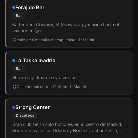
Forajido Bar
Bar
Bartenders Cowboy, 🍹 Show drag y música hasta el
amanecer. 🤠✨
calle de Costanilla de capuchinos 1
· Madrid
La Taska madrid
Bar
Show drag, kaaroke y diversón.
Calle hernan cortes 21, Madrid
· Madrid
Strong Center
Discoteca
Gran club fetish solo hombres en el centro de Madrid.
Sede de las fiestas Odarko y Noctox (techno fetish).
Pista de baile y amplias zonas de cruising y juego. El