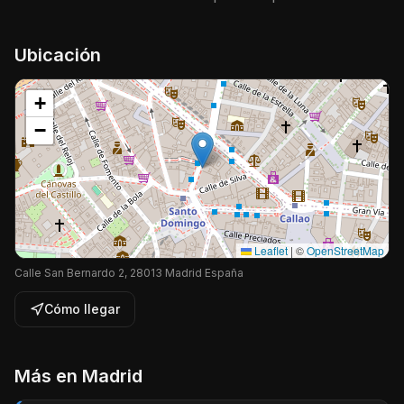
Ubicación
+
−
Leaflet
|
©
OpenStreetMap
Calle San Bernardo 2, 28013 Madrid España
Cómo llegar
Más en
Madrid