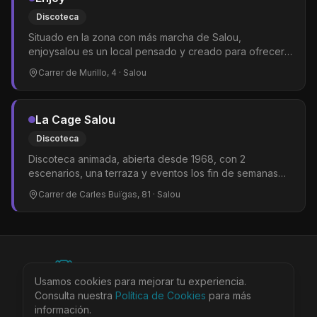
Discoteca
Situado en la zona con más marcha de Salou,
enjoysalou es un local pensado y creado para ofrecer a
su público la máxima diversión y comodidad.
Carrer de Murillo, 4
· Salou
La Cage Salou
Discoteca
Discoteca animada, abierta desde 1968, con 2
escenarios, una terraza y eventos los fin de semanas
con DJs de varios géneros. No tenemos muchos datos
Carrer de Carles Buïgas, 81
· Salou
¿Conoces La Cage?
©
2026
BEARinSPAIN. All rights reserved.
Usamos cookies para mejorar tu experiencia.
Ciudades
Locales
Agenda
Tienda
Más
Consulta nuestra
Aviso Legal
Política de Cookies
Privacidad
Cookies
Términos
para más
@bearinspain
información.