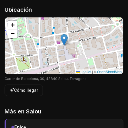
Ubicación
+
−
Leaflet
|
©
OpenStreetMap
Carrer de Barcelona, 30, 43840 Salou, Tarragona
Cómo llegar
Más en
Salou
Enjoy