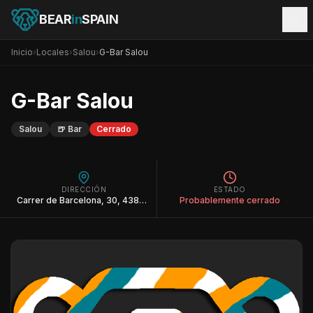
BEAR
in
SPAIN
Inicio
›
Locales
›
Salou
›
G-Bar Salou
G-Bar Salou
Salou
🍺
Bar
Cerrado
DIRECCIÓN
ESTADO
Carrer de Barcelona, 30, 43840 Salou, Tarragona
Probablemente cerrado