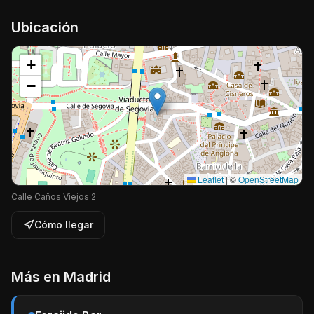
Ubicación
+
−
Leaflet
|
©
OpenStreetMap
Calle Caños Viejos 2
Cómo llegar
Más en
Madrid