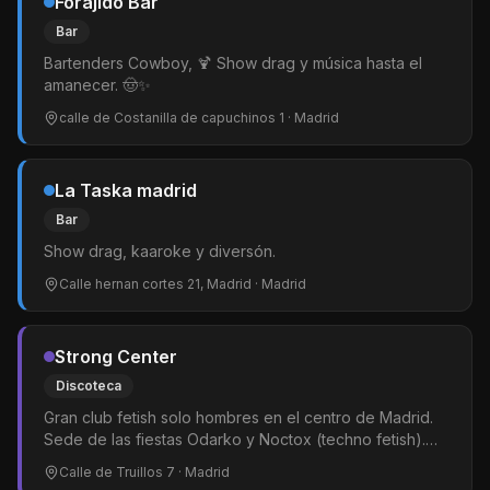
Forajido Bar
Bar
Bartenders Cowboy, 🍹 Show drag y música hasta el
amanecer. 🤠✨
calle de Costanilla de capuchinos 1
· Madrid
La Taska madrid
Bar
Show drag, kaaroke y diversón.
Calle hernan cortes 21, Madrid
· Madrid
Strong Center
Discoteca
Gran club fetish solo hombres en el centro de Madrid.
Sede de las fiestas Odarko y Noctox (techno fetish).
Pista de baile y amplias zonas de cruising y juego. El
Calle de Truillos 7
· Madrid
ambiente arranca pasadas las 02:00.