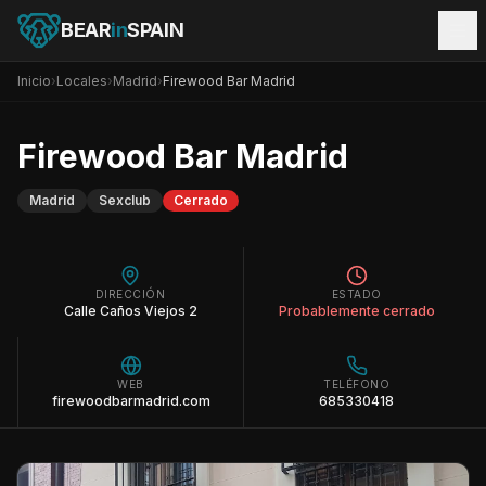
BEAR
in
SPAIN
Inicio
›
Locales
›
Madrid
›
Firewood Bar Madrid
Firewood Bar Madrid
Madrid
Sexclub
Cerrado
DIRECCIÓN
ESTADO
Calle Caños Viejos 2
Probablemente cerrado
WEB
TELÉFONO
firewoodbarmadrid.com
685330418