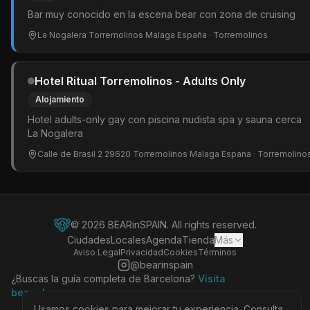
Bar muy conocido en la escena bear con zona de cruising
La Nogalera Torremolinos Malaga España
· Torremolinos
Hotel Ritual Torremolinos - Adults Only
Alojamiento
Hotel adults-only gay con piscina nudista spa y sauna cerca
La Nogalera
Calle de Brasil 2 29620 Torremolinos Malaga Espana
· Torremolino
©
2026
BEARinSPAIN. All rights reserved.
Ciudades
Locales
Agenda
Tienda
Más
Aviso Legal
Privacidad
Cookies
Términos
@bearinspain
¿Buscas la guía completa de Barcelona?
Visita
bearinbcn.com
Usamos cookies para mejorar tu experiencia. Consulta