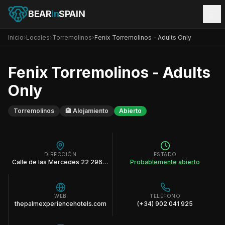
BEAR
in
SPAIN
Inicio
›
Locales
›
Torremolinos
›
Fenix Torremolinos - Adults Only
Fenix Torremolinos - Adults
Only
Torremolinos
🏨
Alojamiento
Abierto
DIRECCIÓN
ESTADO
Calle de las Mercedes 22 29620 Torremolinos Malaga Espana
Probablemente abierto
WEB
TELÉFONO
thepalmexperiencehotels.com
(+34) 902 041 925