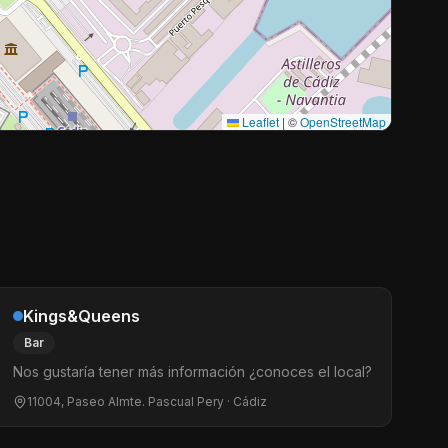
Leaflet
|
©
OpenStreetMap
Kings&Queens
Bar
Nos gustaría tener más información ¿conoces el local?
11004, Paseo Almte. Pascual Pery
· Cádiz