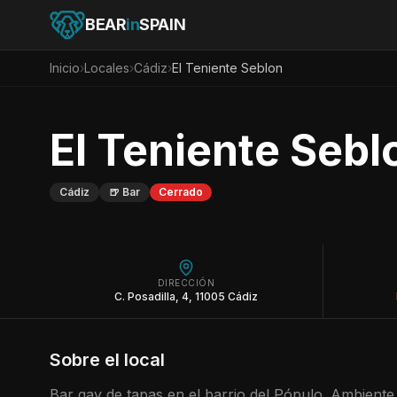
BEAR
in
SPAIN
Inicio
›
Locales
›
Cádiz
›
El Teniente Seblon
El Teniente Sebl
Cádiz
🍺
Bar
Cerrado
DIRECCIÓN
C. Posadilla, 4, 11005 Cádiz
Sobre el local
Bar gay de tapas en el barrio del Pópulo. Ambiente