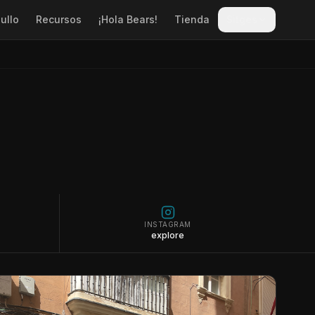
ullo
Recursos
¡Hola Bears!
Tienda
Sitges
INSTAGRAM
explore