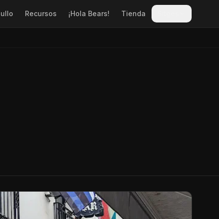
ullo
Recursos
¡Hola Bears!
Tienda
Sitges