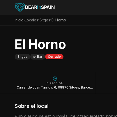
BEAR
in
SPAIN
Inicio
›
Locales
›
Sitges
›
El Horno
El Horno
Sitges
🍺
Bar
Cerrado
DIRECCIÓN
Carrer de Joan Tarrida, 6, 08870 Sitges, Barcelona
Sobre el local
Pub clásico de estilo inglés, muy frecuentado por l