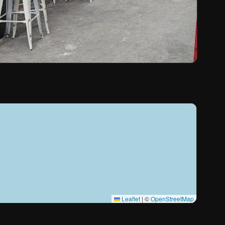
Leaflet
|
©
OpenStreetMap