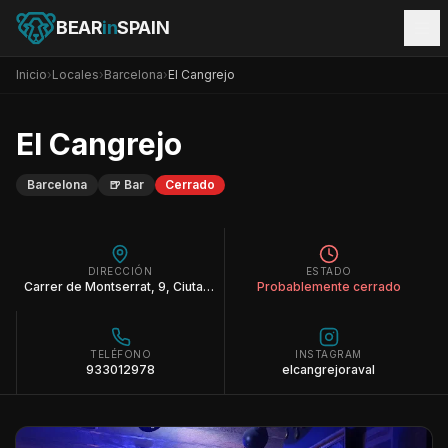
BEAR
in
SPAIN
Inicio
›
Locales
›
Barcelona
›
El Cangrejo
El Cangrejo
Barcelona
🍺
Bar
Cerrado
DIRECCIÓN
ESTADO
Carrer de Montserrat, 9, Ciutat Vella, 08001 Barcelona
Probablemente cerrado
TELÉFONO
INSTAGRAM
933012978
elcangrejoraval