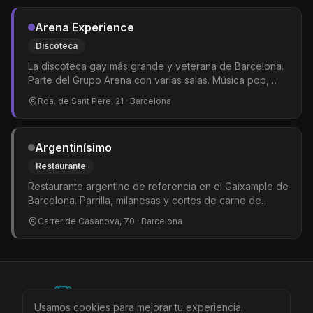
Arena Experience
Discoteca
La discoteca gay más grande y veterana de Barcelona.
Parte del Grupo Arena con varias salas. Música pop,
dance y hits del momento. Shows de drag queens y
Rda. de Sant Pere, 21
· Barcelona
gogós. El epicentro del clubbing LGTBIQ+ en la ciudad.
Argentinísimo
Restaurante
Restaurante argentino de referencia en el Gaixample de
Barcelona. Parrilla, milanesas y cortes de carne de
calidad en un ambiente informal y acogedor. Muy
Carrer de Casanova, 70
· Barcelona
popular entre la comunidad LGTBIQ+ del barrio. Uno de
esos sitios donde siempre hay buen ambiente y la gente
repite.
©
2026
BEARinSPAIN. All rights reserved.
Usamos cookies para mejorar tu experiencia.
Ciudades
Locales
Agenda
Tienda
Más