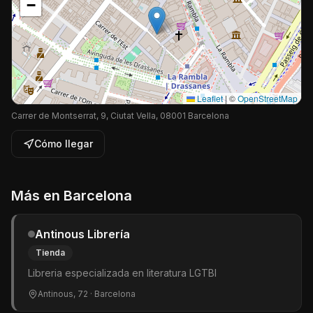
−
Leaflet
|
©
OpenStreetMap
Carrer de Montserrat, 9, Ciutat Vella, 08001 Barcelona
Cómo llegar
Más en
Barcelona
Antinous Librería
Tienda
Libreria especializada en literatura LGTBI
Antinous, 72
· Barcelona