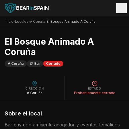
BEAR
in
SPAIN
Inicio
›
Locales
›
A Coruña
›
El Bosque Animado A Coruña
El Bosque Animado A
Coruña
A Coruña
🍺
Bar
Cerrado
DIRECCIÓN
ESTADO
A Coruña
Probablemente cerrado
Sobre el local
Bar gay con ambiente acogedor y eventos temáticos