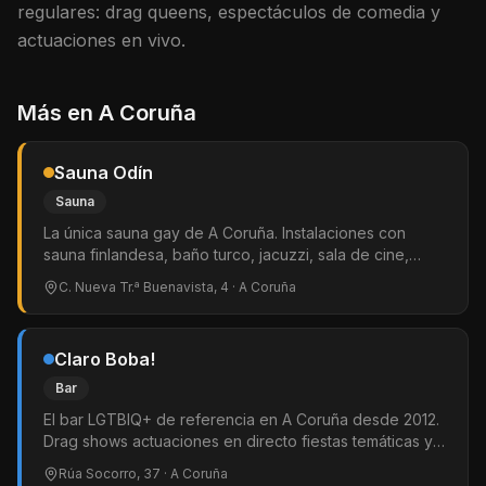
regulares: drag queens, espectáculos de comedia y
actuaciones en vivo.
Más en
A Coruña
Sauna Odín
Sauna
La única sauna gay de A Coruña. Instalaciones con
sauna finlandesa, baño turco, jacuzzi, sala de cine,
cuarto oscuro y bar. Ambiente acogedor y precios
C. Nueva Tr.ª Buenavista, 4
· A Coruña
accesibles. La referencia LGTBIQ+ de Galicia.
Claro Boba!
Bar
El bar LGTBIQ+ de referencia en A Coruña desde 2012.
Drag shows actuaciones en directo fiestas temáticas y
música de todos los estilos. Entrada libre y ropero
Rúa Socorro, 37
· A Coruña
gratuito. Ambiente abierto a todo el público en la zona