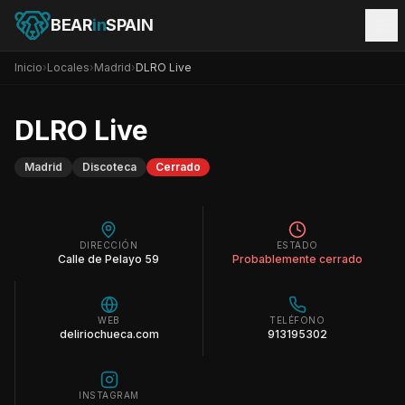
BEAR
in
SPAIN
Inicio
›
Locales
›
Madrid
›
DLRO Live
DLRO Live
Madrid
Discoteca
Cerrado
DIRECCIÓN
ESTADO
Calle de Pelayo 59
Probablemente cerrado
WEB
TELÉFONO
deliriochueca.com
913195302
INSTAGRAM