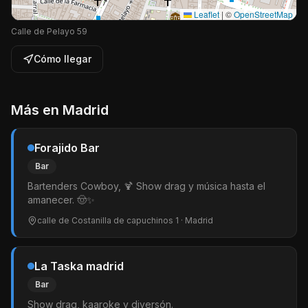
Leaflet
|
©
OpenStreetMap
Calle de Pelayo 59
Cómo llegar
Más en
Madrid
Forajido Bar
Bar
Bartenders Cowboy, 🍹 Show drag y música hasta el
amanecer. 🤠✨
calle de Costanilla de capuchinos 1
· Madrid
La Taska madrid
Bar
Show drag, kaaroke y diversón.