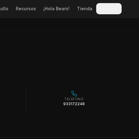
ullo
Recursos
¡Hola Bears!
Tienda
Sitges
TELÉFONO
933172248