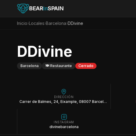
BEAR
in
SPAIN
Inicio
›
Locales
›
Barcelona
›
DDivine
DDivine
Barcelona
🍽️
Restaurante
Cerrado
DIRECCIÓN
Carrer de Balmes, 24, Eixample, 08007 Barcelona
INSTAGRAM
divinebarcelona