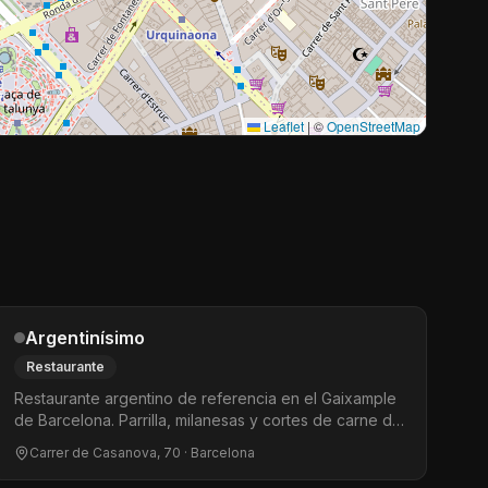
Leaflet
|
©
OpenStreetMap
Argentinísimo
Restaurante
Restaurante argentino de referencia en el Gaixample
de Barcelona. Parrilla, milanesas y cortes de carne de
calidad en un ambiente informal y acogedor. Muy
Carrer de Casanova, 70
· Barcelona
popular entre la comunidad LGTBIQ+ del barrio. Uno
de esos sitios donde siempre hay buen ambiente y la