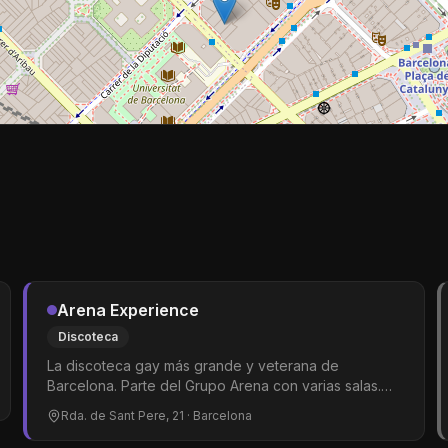
Arena Experience
Discoteca
La discoteca gay más grande y veterana de
Barcelona. Parte del Grupo Arena con varias salas.
Música pop, dance y hits del momento. Shows de
Rda. de Sant Pere, 21
· Barcelona
drag queens y gogós. El epicentro del clubbing
LGTBIQ+ en la ciudad.