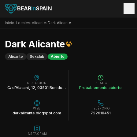
BEAR
in
SPAIN
Inicio
›
Locales
›
Alicante
›
Dark Alicante
Dark Alicante
Alicante
Sexclub
Abierto
DIRECCIÓN
ESTADO
C/ d'Alacant, 12, 03501 Benidorm, Alicante
Probablemente abierto
WEB
TELÉFONO
darkalicante.blogspot.com
722618451
INSTAGRAM