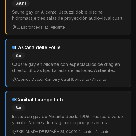
Sauna
Sauna gay en Alicante. Jacuzzi doble piscina
hidromasaje tres salas de proyección audiovisual cuarto
oscuro sauna finlandesa sauna de vapor y café-bar.
C. Espronceda, 12
· Alicante
Exclusivamente masculina.
La Casa delle Follie
Bar
Cabaré gay en Alicante con espectáculos de drag en
directo. Shows tipo La jaula de las locas. Ambiente
inclasificable según sus propios visitantes.
Avenida Doctor Ramon y Cajal 9, Alicante
· Alicante
Canibal Lounge Pub
Bar
Institución gay de Alicante desde 1998. Público diverso
y mixto. Noches de drag música pop y eventos
especiales. Encuentro LGTBIQ+ en inglés los jueves.
EXPLANADA DE ESPAÑA 25, 03001 Alicante
· Alicante
Dos terrazas en la Explanada.