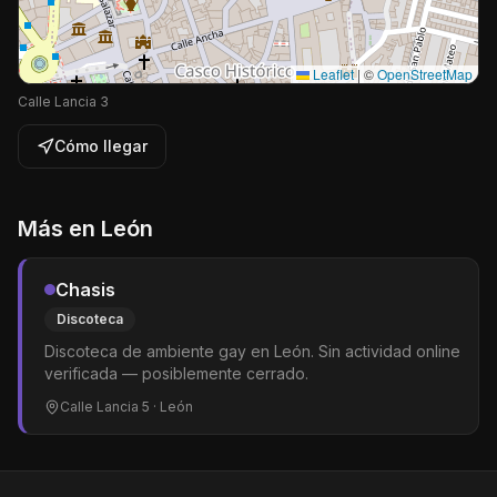
Leaflet
|
©
OpenStreetMap
Calle Lancia 3
Cómo llegar
Más en
León
Chasis
Discoteca
Discoteca de ambiente gay en León. Sin actividad online
verificada — posiblemente cerrado.
Calle Lancia 5
· León