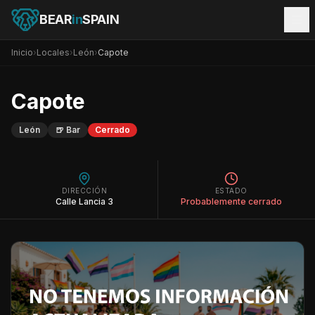
BEAR
in
SPAIN
Inicio
›
Locales
›
León
›
Capote
Capote
León
🍺
Bar
Cerrado
DIRECCIÓN
ESTADO
Calle Lancia 3
Probablemente cerrado