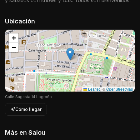
y sábados con shows y DJs. Todos son bienvenidos.
Ubicación
+
−
Leaflet
|
©
OpenStreetMap
Calle Sagasta 14 Logroño
Cómo llegar
Más en
Salou