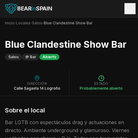
BEAR
in
SPAIN
Inicio
›
Locales
›
Salou
›
Blue Clandestine Show Bar
Blue Clandestine Show Bar
Salou
🍺
Bar
Abierto
DIRECCIÓN
ESTADO
Calle Sagasta 14 Logroño
Probablemente abierto
Sobre el local
Bar LGTB con espectáculos drag y actuaciones en
directo. Ambiente underground y glamuroso. Viernes