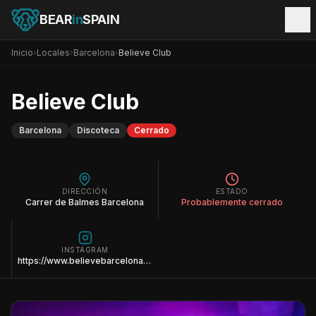
BEAR
in
SPAIN
Inicio
›
Locales
›
Barcelona
›
Believe Club
Believe Club
Barcelona
Discoteca
Cerrado
DIRECCIÓN
ESTADO
Carrer de Balmes Barcelona
Probablemente cerrado
INSTAGRAM
https://www.believebarcelona.com