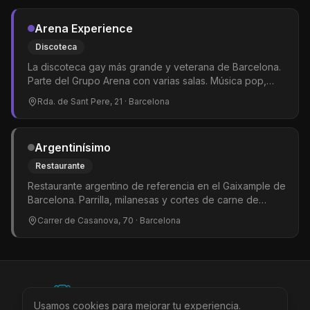
Arena Experience
Discoteca
La discoteca gay más grande y veterana de Barcelona.
Parte del Grupo Arena con varias salas. Música pop,
dance y hits del momento. Shows de drag queens y
Rda. de Sant Pere, 21
· Barcelona
gogós. El epicentro del clubbing LGTBIQ+ en la ciudad.
Argentinísimo
Restaurante
Restaurante argentino de referencia en el Gaixample de
Barcelona. Parrilla, milanesas y cortes de carne de
calidad en un ambiente informal y acogedor. Muy
Carrer de Casanova, 70
· Barcelona
popular entre la comunidad LGTBIQ+ del barrio. Uno de
esos sitios donde siempre hay buen ambiente y la gente
repite.
©
2026
BEARinSPAIN. All rights reserved.
Usamos cookies para mejorar tu experiencia.
Ciudades
Locales
Agenda
Tienda
Más