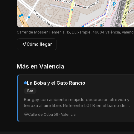
Carrer de Mossèn Femenia, 15, L'Eixample, 46004 València, Valenc
Cómo llegar
Más en
Valencia
La Boba y el Gato Rancio
Bar
Bar gay con ambiente relajado decoración atrevida y
terraza al aire libre. Referente LGTB en el barrio del
Carmen. Abierto todo el día ideal para picotear y
Calle de Cuba 59
· Valencia
tomar algo por la noche.