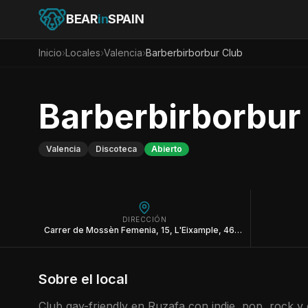
BEAR
in
SPAIN
Inicio
›
Locales
›
Valencia
›
Barberbirborbur Club
Barberbirborbur
Valencia
Discoteca
Abierto
DIRECCIÓN
Carrer de Mossèn Femenia, 15, L'Eixample, 46004 València, Valencia
Sobre el local
Club gay-friendly en Ruzafa con indie, pop, rock y 