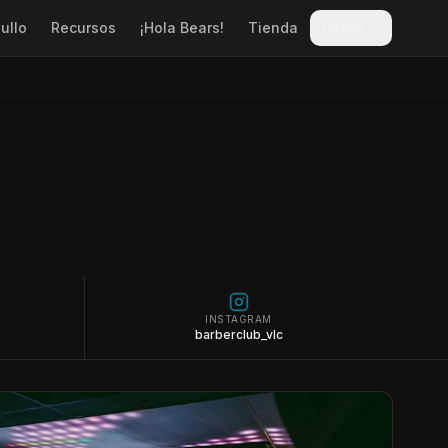
ullo
Recursos
¡Hola Bears!
Tienda
Sitges
INSTAGRAM
barberclub_vlc