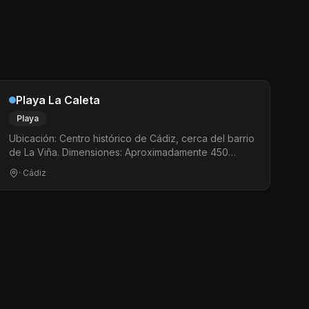
Playa La Caleta
Playa
Ubicación: Centro histórico de Cádiz, cerca del barrio
de La Viña. Dimensiones: Aproximadamente 450
metros de largo. Ambiente: Muy popular, familiar y con
· Cádiz
gran valor histórico.