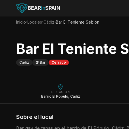
BEAR
in
SPAIN
Inicio
›
Locales
›
Cádiz
›
Bar El Teniente Seblón
Bar El Teniente 
Cádiz
🍺
Bar
Cerrado
DIRECCIÓN
Barrio El Pópulo, Cádiz
Sobre el local
Bar gay de tapas en el barrio de El Pópulo, Cádiz.