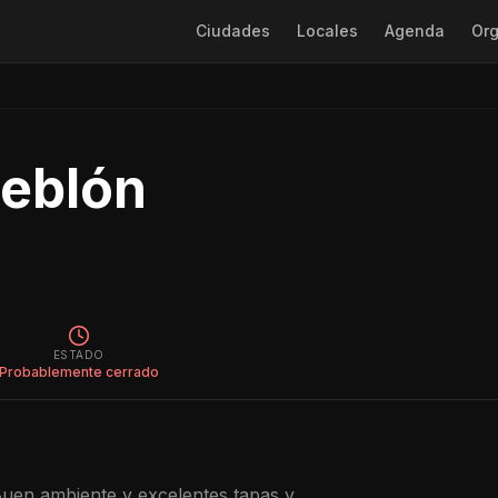
Ciudades
Locales
Agenda
Org
Seblón
ESTADO
Probablemente cerrado
 Buen ambiente y excelentes tapas y