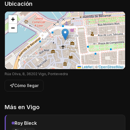
Ubicación
+
−
Leaflet
|
©
OpenStreetMap
Rúa Oliva, 8, 36202 Vigo, Pontevedra
Cómo llegar
Más en
Vigo
Roy Bleck