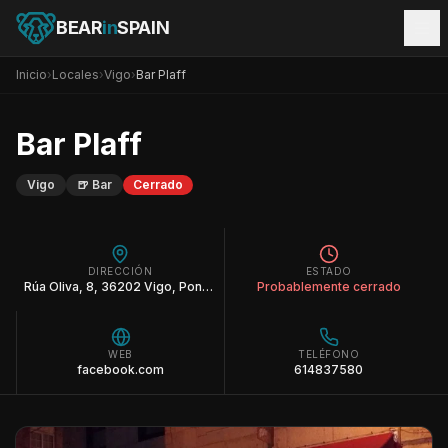
BEAR
in
SPAIN
Inicio
›
Locales
›
Vigo
›
Bar Plaff
Bar Plaff
Vigo
🍺
Bar
Cerrado
DIRECCIÓN
ESTADO
Rúa Oliva, 8, 36202 Vigo, Pontevedra
Probablemente cerrado
WEB
TELÉFONO
facebook.com
614837580