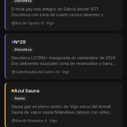
Discoteca
El local gay más antiguo de Galicia desde 1971.
Discoteca con zona de cuarto oscuro laberinto y
cabinas. Música variada house y dance. Público
Rúa de Oporto 12
· Vigo
LGTBIQ+ y mixto.
Nº29
Discoteca
Discoteca LGTBIQ+ inaugurada en septiembre de 2024.
Dos ambientes musicales zona de reservados y barra.
Referente de la nueva Chueca viguesa.
Calle Rosalía de Castro 29
· Vigo
Azul Sauna
Sauna
Sauna gay en pleno centro de Vigo cerca del Arenal.
Sauna de vapor sauna finlandesa cabinas con vídeo
cuarto oscuro sala de TV y cafetería. Exclusivamente
Rúa do Roupeiro, 6
· Vigo
masculina.